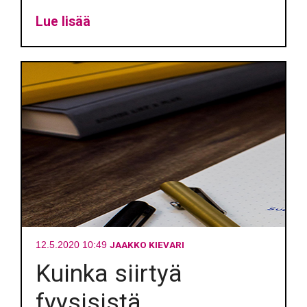
Lue lisää
JAAKKO KIEVARI
12.5.2020 10:49
Kuinka siirtyä
fyysisistä