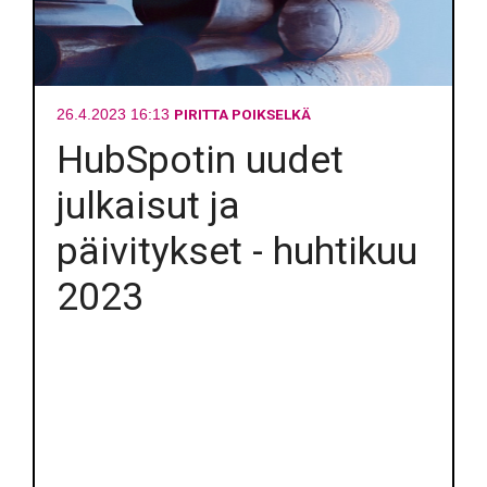
PIRITTA POIKSELKÄ
26.4.2023 16:13
HubSpotin uudet
julkaisut ja
päivitykset - huhtikuu
2023