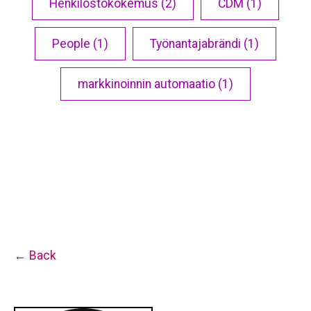
Henkilöstökokemus (2)
CDM (1)
People (1)
Työnantajabrändi (1)
markkinoinnin automaatio (1)
← Back