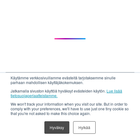
Käytämme verkkosivuillamme evästeitä tarjotaksemme sinulle
parhaan mahdollisen käyttäjäkokemuksen.
Jatkamalla sivuston käyttöä hyväksyt evästeiden käytön.
Lue lisää
tietosuojaperiaatteistamme.
We won't track your information when you visit our site. But in order to
comply with your preferences, we'll have to use just one tiny cookie so
that you're not asked to make this choice again.
Hyväksy
Hylkää