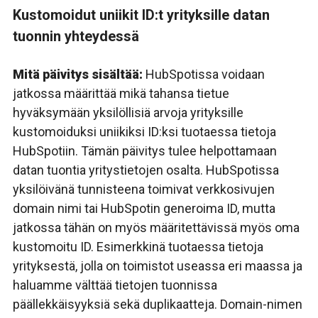
Kustomoidut uniikit ID:t yrityksille datan
tuonnin yhteydessä
Mitä päivitys sisältää:
HubSpotissa voidaan
jatkossa määrittää mikä tahansa tietue
hyväksymään yksilöllisiä arvoja yrityksille
kustomoiduksi uniikiksi ID:ksi tuotaessa tietoja
HubSpotiin. Tämän päivitys tulee helpottamaan
datan tuontia yritystietojen osalta. HubSpotissa
yksilöivänä tunnisteena toimivat verkkosivujen
domain nimi tai HubSpotin generoima ID, mutta
jatkossa tähän on myös määritettävissä myös oma
kustomoitu ID. Esimerkkinä tuotaessa tietoja
yrityksestä, jolla on toimistot useassa eri maassa ja
haluamme välttää tietojen tuonnissa
päällekkäisyyksiä sekä duplikaatteja. Domain-nimen