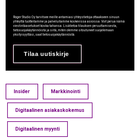
Roger Studio Oy tarvitsee meille antamiasi yhteystietoja ottaakseen sinuun
yhteyttä tuotteitamme ja palveluitamme koskevissa asioissa. Voit perua nämä
viestintäasetukset koska tahansa. Lisätietoa tilauksen peruuttamisesta,
tietosuojakäytännöistä ja siitä, miten olemme sitoutuneet suojelemaan
yksityisyyttäsi, saat tietosuojakäytännöstä.
Insider
Markkinointi
Digitaalinen asiakaskokemus
Digitaalinen myynti