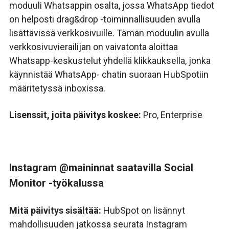
moduuli
Whatsappin
osalta, jossa
WhatsApp
tiedot
on helposti drag&drop -toiminnallisuuden avulla
lisättävissä verkkosivuille. Tämän moduulin avulla
verkkosivuvierailijan on vaivatonta aloittaa
Whatsapp-keskustelut yhdellä klikkauksella, jonka
käynnistää WhatsApp- chatin suoraan HubSpotiin
määritetyssä inboxissa.
Lisenssit, joita päivitys koskee:
Pro, Enterprise
Instagram @maininnat saatavilla
Social
Monitor -työkalussa
Mitä päivitys sisältää:
HubSpot on lisännyt
mahdollisuuden jatkossa seurata Instagram