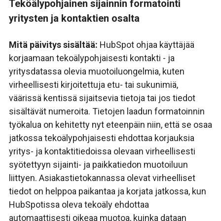
Teköälypohjainen sijainnin formatointi
yritysten ja kontaktien osalta
Mitä päivitys sisältää:
HubSpot ohjaa käyttäjää
korjaamaan tekoälypohjaisesti kontakti - ja
yritysdatassa olevia muotoiluongelmia, kuten
virheellisesti kirjoitettuja etu- tai sukunimiä,
väärissä kentissä sijaitsevia tietoja tai jos tiedot
sisältävät numeroita. Tietojen laadun formatoinnin
työkalua on kehitetty nyt eteenpäin niin, että se osaa
jatkossa tekoälypohjaisesti ehdottaa korjauksia
yritys- ja kontaktitiedoissa olevaan virheellisesti
syötettyyn sijainti- ja paikkatiedon muotoiluun
liittyen
. Asiakastietokannassa olevat virheelliset
tiedot on helppoa paikantaa ja korjata jatkossa, kun
HubSpotissa oleva tekoäly ehdottaa
automaattisesti oikeaa muotoa, kuinka dataan