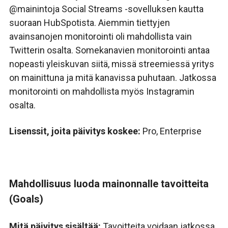
@mainintoja Social Streams -sovelluksen kautta
suoraan HubSpotista. A
iemmin tiettyjen
avainsanojen monitorointi oli mahdollista vain
Twitterin osalta.
Somekanavien
monitorointi antaa
nopeasti yleiskuvan siitä, missä streemiessä yritys
on mainittuna ja mitä kanavissa puhutaan. Jatkossa
monitorointi on mahdollista myös Instagramin
osalta.
Lisenssit, joita päivitys koskee:
Pro, Enterprise
Mahdollisuus luoda mainonnalle tavoitteita
(Goals)
Mitä päivitys sisältää:
Tavoitteita voidaan jatkossa