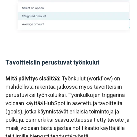
Tavoitteisiin perustuvat työnkulut
Mitä päivitys sisältää:
Työnkulut (workflow) on
mahdollista rakentaa jatkossa myös tavoitteisiin
perustuviksi työnkuluiksi. Työnkulkujen triggerinä
voidaan käyttää HubSpotiin asetettuja tavoitteita
(goals),
jotka käynnistävät erilaisia ​​toimintoja ja
polkuja. Esimerkiksi saavutettaessa tietty tavoite ja
maali, voidaan tästä ajastaa notifikaatio käyttäjälle
tai tiimille hienosti tehdystä työstä.