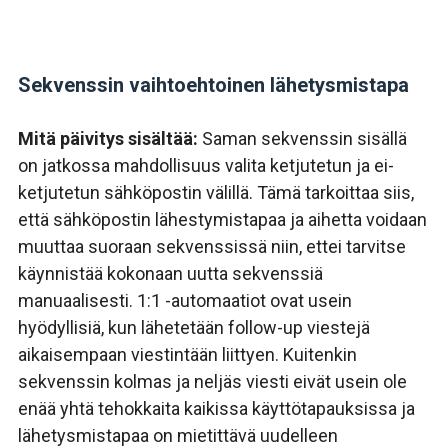
Sekvenssin vaihtoehtoinen lähetysmistapa
Mitä päivitys sisältää:
Saman sekvenssin sisällä
on jatkossa mahdollisuus valita ketjutetun ja ei-
ketjutetun sähköpostin välillä. Tämä tarkoittaa siis,
että
sähköpostin lähestymistapaa ja aihetta voidaan
muuttaa suoraan sekvenssissä niin, ettei tarvitse
käynnistää kokonaan uutta sekvenssiä
manuaalisesti. 1:1 -automaatiot ovat usein
hyödyllisiä, kun lähetetään follow-up viestejä
aikaisempaan viestintään liittyen. Kuitenkin
sekvenssin kolmas ja neljäs viesti eivät usein ole
enää yhtä tehokkaita kaikissa käyttötapauksissa ja
lähetysmistapaa on mietittävä uudelleen