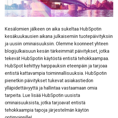
Kesälomien jälkeen on aika sukeltaa HubSpotin
kesäkuukausien aikana julkaisemiin tuotepäivityksiin
ja uusiin ominaisuuksiin. Olemme koonneet yhteen
blogijulkaisuun kesän tärkeimmät päivitykset, jotka
tekevät HubSpotin käytöstä entistä tehokkaampaa.
HubSpot kehittyy harppauksin eteenpäin ja tarjoaa
entistä kattavampia toiminnallisuuksia. HubSpotin
pienetkin päivitykset tukevat asiakastiedon
ylläpidettävyyttä ja hallintaa
vastaamaan omia
tarpeita
. Lue lisää HubSpotin uusista
ominaisuuksista, jotka tarjoavat entistä
tehokkaampia tapoja järjestelmän käytön
optimoinnille!