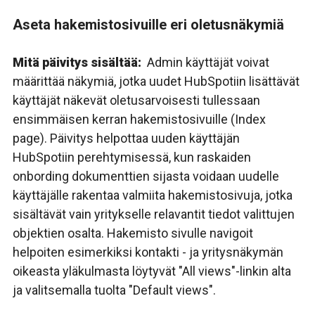
Aseta hakemistosivuille eri oletusnäkymiä
Mitä päivitys sisältää:
Admin käyttäjät voivat
määrittää näkymiä, jotka uudet HubSpotiin lisättävät
käyttäjät näkevät oletusarvoisesti tullessaan
ensimmäisen kerran hakemistosivuille (Index
page). Päivitys helpottaa uuden käyttäjän
HubSpotiin perehtymisessä, kun raskaiden
onbording dokumenttien sijasta voidaan uudelle
käyttäjälle rakentaa valmiita hakemistosivuja, jotka
sisältävät vain yritykselle relavantit tiedot valittujen
objektien osalta. Hakemisto sivulle navigoit
helpoiten esimerkiksi kontakti - ja yritysnäkymän
oikeasta yläkulmasta löytyvät "All views"-linkin alta
ja valitsemalla tuolta "Default views".