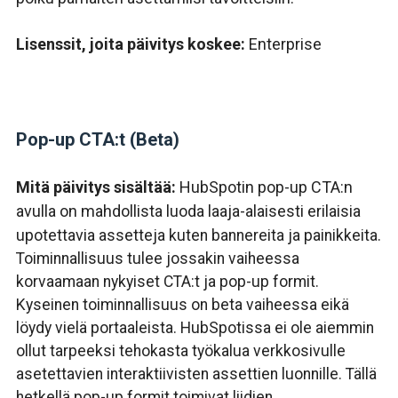
Lisenssit, joita päivitys koskee:
Enterprise
Pop-up CTA:t (Beta)
Mitä päivitys sisältää:
HubSpotin pop-up CTA:n
avulla on mahdollista luoda
laaja-alaisesti erilaisia
upotettavia assetteja
kuten bannereita ja painikkeita.
Toiminnallisuus tulee jossakin vaiheessa
korvaamaan nykyiset CTA:t ja pop-up formit.
Kyseinen toiminnallisuus on beta vaiheessa eikä
löydy vielä portaaleista.
HubSpotissa ei ole aiemmin
ollut tarpeeksi tehokasta työkalua verkkosivulle
asetettavien interaktiivisten assettien luonnille. Tällä
hetkellä pop-up formit toimivat liidien