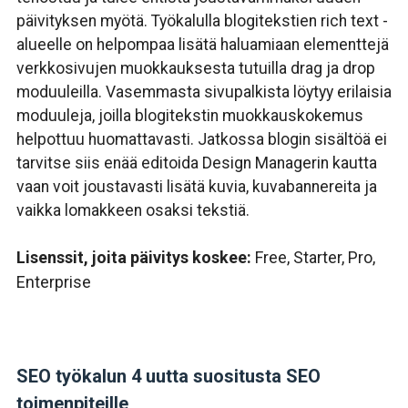
päivityksen myötä. Työkalulla b
logitekstien rich text -
alueelle on helpompaa lisätä haluamiaan elementtejä
verkkosivujen muokkauksesta tutuilla
d
rag ja drop
moduuleilla. Vasemmasta sivupalkista löytyy
erilaisia
​​moduuleja, joilla blogitekstin muokkauskokemus
helpottuu huomattavasti. Jatkossa blogin sisältöä ei
tarvitse siis enää editoida Design Managerin kautta
vaan voit joustavasti lisätä kuvia, kuvabannereita ja
vaikka lomakkeen osaksi tekstiä.
Lisenssit, joita päivitys koskee:
Free,
Starter, Pro,
Enterprise
SEO työkalun 4 uutta suositusta SEO
toimenpiteille