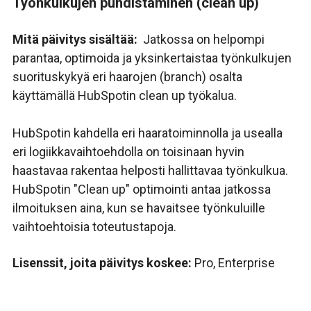
Työnkulkujen puhdistaminen (clean up)
Mitä päivitys sisältää:
Jatkossa on helpompi
parantaa, optimoida ja yksinkertaistaa työnkulkujen
suorituskykyä eri haarojen (branch) osalta
käyttämällä HubSpotin clean up työkalua.
HubSpotin kahdella eri haaratoiminnolla ja usealla
eri logiikkavaihtoehdolla on toisinaan hyvin
haastavaa rakentaa helposti hallittavaa työnkulkua.
HubSpotin "Clean up" optimointi antaa jatkossa
ilmoituksen aina, kun se havaitsee työnkuluille
vaihtoehtoisia toteutustapoja.
Lisenssit, joita päivitys koskee:
Pro, Enterprise