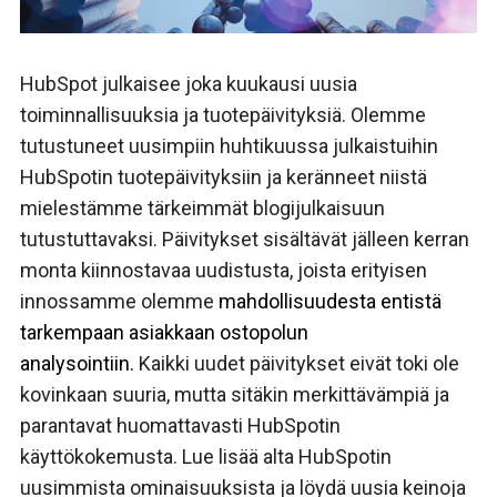
HubSpot julkaisee joka kuukausi uusia
toiminnallisuuksia ja tuotepäivityksiä. Olemme
tutustuneet uusimpiin huhtikuussa julkaistuihin
HubSpotin tuotepäivityksiin ja keränneet niistä
mielestämme tärkeimmät blogijulkaisuun
tutustuttavaksi. Päivitykset sisältävät jälleen kerran
monta kiinnostavaa uudistusta, joista erityisen
innossamme olemme
mahdollisuudesta entistä
tarkempaan asiakkaan ostopolun
analysointiin.
Kaikki uudet päivitykset eivät toki ole
kovinkaan suuria, mutta sitäkin merkittävämpiä ja
parantavat huomattavasti HubSpotin
käyttökokemusta.
Lue lisää alta HubSpotin
uusimmista ominaisuuksista ja löydä uusia keinoja