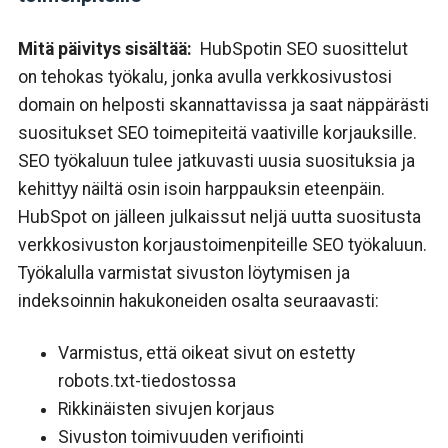
Mitä päivitys sisältää:
HubSpotin
SEO suosittelut
on tehokas työkalu, jonka avulla verkkosivustosi
domain on helposti skannattavissa ja saat näppärästi
suositukset SEO toimepiteitä vaativille korjauksille.
SEO työkaluun tulee jatkuvasti uusia suosituksia ja
kehittyy näiltä osin isoin harppauksin eteenpäin.
HubSpot on jälleen julkaissut neljä uutta suositusta
verkkosivuston korjaustoimenpiteille
SEO työkaluun.
Työkalulla varmistat sivuston löytymisen ja
indeksoinnin hakukoneiden osalta seuraavasti:
Varmistus, että oikeat sivut on estetty
robots.txt-tiedostossa
Rikkinäisten sivujen korjaus
Sivuston toimivuuden verifiointi