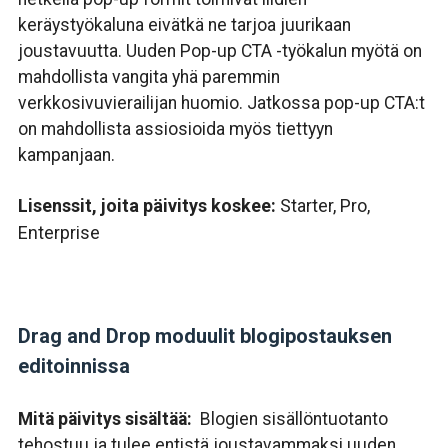
keräystyökaluna eivätkä ne tarjoa juurikaan
joustavuutta. Uuden Pop-up CTA -työkalun myötä on
mahdollista vangita yhä paremmin
verkkosivuvierailijan huomio. Jatkossa pop-up CTA:t
on mahdollista assiosioida myös tiettyyn
kampanjaan.
Lisenssit, joita päivitys koskee:
Starter, Pro,
Enterprise
Drag and Drop moduulit blogipostauksen
editoinnissa
Mitä päivitys sisältää:
B
logien sisällöntuotanto
tehostuu ja tulee entistä joustavammaksi uuden