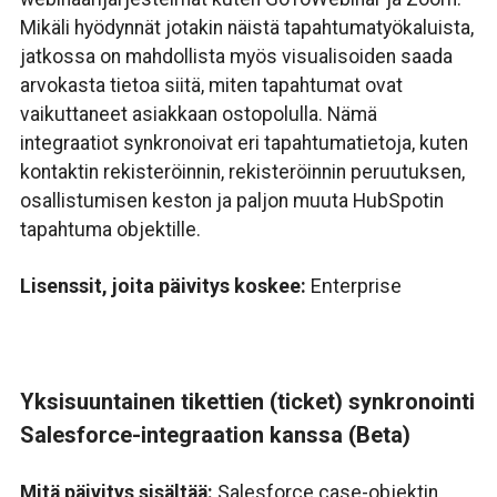
Mikäli hyödynnät jotakin näistä tapahtumatyökaluista,
jatkossa on mahdollista myös visualisoiden saada
arvokasta tietoa siitä, miten tapahtumat ovat
vaikuttaneet asiakkaan ostopolulla. Nämä
integraatiot synkronoivat eri tapahtumatietoja, kuten
kontaktin rekisteröinnin, rekisteröinnin peruutuksen,
osallistumisen keston ja paljon muuta HubSpotin
tapahtuma objektille.
Lisenssit, joita päivitys koskee:
Enterprise
Yksisuuntainen tikettien (ticket) synkronointi
Salesforce-integraation kanssa (Beta)
Mitä päivitys sisältää:
Salesforce case-objektin