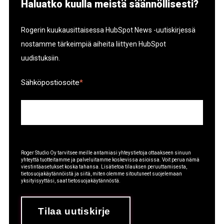
Haluatko kuulla meistä säännöllisesti?
Rogerin kuukausittaisessa HubSpot News -uutiskirjessä
nostamme tärkeimpiä aiheita liittyen HubSpot
uudistuksiin.
Sähköpostiosoite
*
Roger Studio Oy tarvitsee meille antamiasi yhteystietoja ottaakseen sinuun
yhteyttä tuotteitamme ja palveluitamme koskevissa asioissa. Voit perua nämä
viestintäasetukset koska tahansa. Lisätietoa tilauksen peruuttamisesta,
tietosuojakäytännöistä ja siitä, miten olemme sitoutuneet suojelemaan
yksityisyyttäsi, saat tietosuojakäytännöstä.