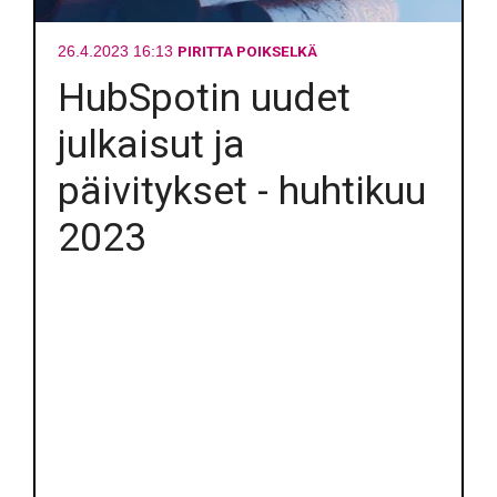
PIRITTA POIKSELKÄ
26.4.2023 16:13
HubSpotin uudet
julkaisut ja
päivitykset - huhtikuu
2023