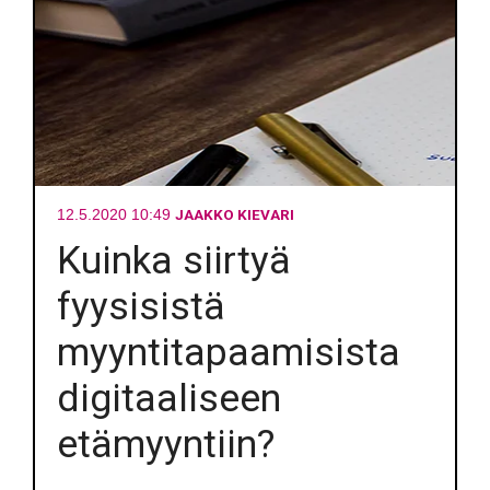
JAAKKO KIEVARI
12.5.2020 10:49
Kuinka siirtyä
fyysisistä
myyntitapaamisista
digitaaliseen
etämyyntiin?