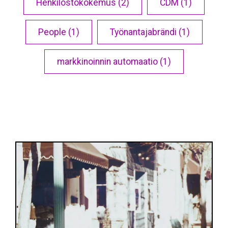
Henkilöstökokemus (2)
CDM (1)
People (1)
Työnantajabrändi (1)
markkinoinnin automaatio (1)