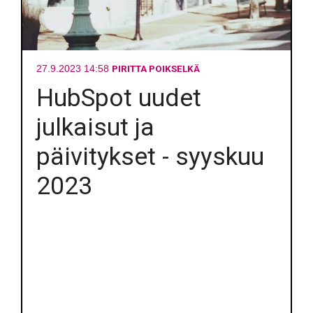
PIRITTA POIKSELKÄ
27.9.2023 14:58
HubSpot uudet
julkaisut ja
päivitykset - syyskuu
2023