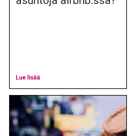
asuntoja airbnb:ssä?
Lue lisää