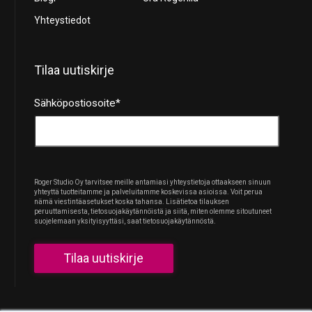
Yhteystiedot
Tilaa uutiskirje
Sähköpostiosoite
*
Roger Studio Oy tarvitsee meille antamiasi yhteystietoja ottaakseen sinuun
yhteyttä tuotteitamme ja palveluitamme koskevissa asioissa. Voit perua
nämä viestintäasetukset koska tahansa. Lisätietoa tilauksen
peruuttamisesta, tietosuojakäytännöistä ja siitä, miten olemme sitoutuneet
suojelemaan yksityisyyttäsi, saat tietosuojakäytännöstä.