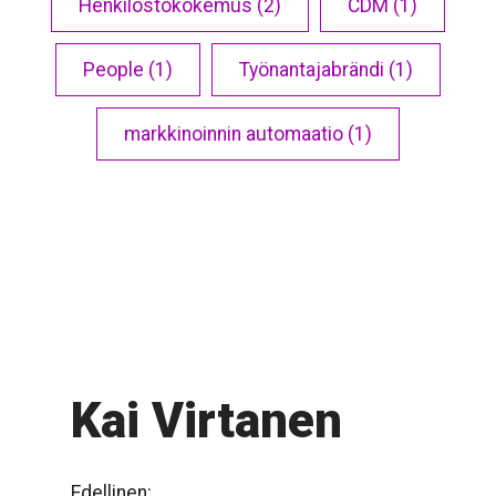
Henkilöstökokemus (2)
CDM (1)
People (1)
Työnantajabrändi (1)
markkinoinnin automaatio (1)
Kai Virtanen
Edellinen: