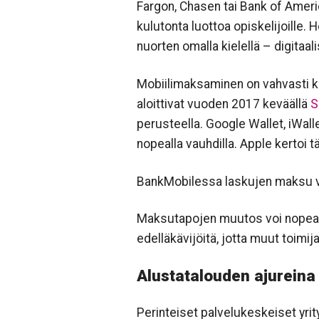
Fargon, Chasen tai Bank of Ameri
kulutonta luottoa opiskelijoille.
nuorten omalla kielellä – digitaa
Mobiilimaksaminen on vahvasti k
aloittivat vuoden 2017 keväällä
S
perusteella. Google Wallet, iWal
nopealla vauhdilla. Apple kertoi t
BankMobilessa laskujen maksu voi
Maksutapojen muutos voi nopeasti
edelläkävijöitä, jotta muut toimi
Alustatalouden ajureina
Perinteiset palvelukeskeiset yrit