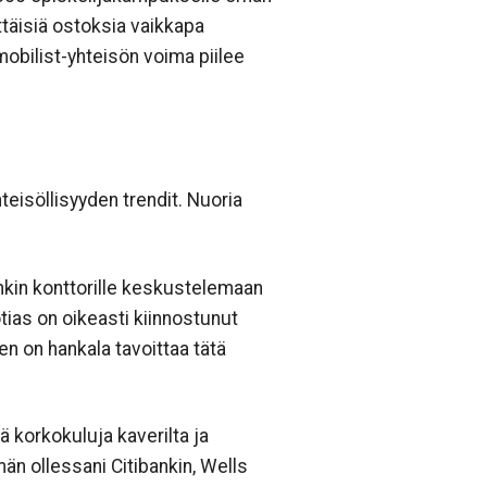
ittäisiä ostoksia vaikkapa
mobilist-yhteisön voima piilee
eisöllisyyden trendit. Nuoria
nkin konttorille keskustelemaan
tias on oikeasti kiinnostunut
n on hankala tavoittaa tätä
ä korkokuluja kaverilta ja
n ollessani Citibankin, Wells