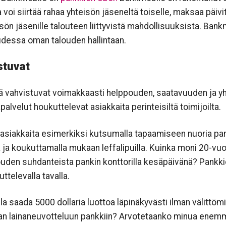
 voi siirtää rahaa yhteisön jäseneltä toiselle, maksaa päiv
sön jäsenille talouteen liittyvistä mahdollisuuksista. Bank
dessa oman talouden hallintaan.
stuvat
 vahvistuvat voimakkaasti helppouden, saatavuuden ja yht
lvelut houkuttelevat asiakkaita perinteisiltä toimijoilta.
a asiakkaita esimerkiksi kutsumalla tapaamiseen nuoria pa
 ja koukuttamalla mukaan leffalipuilla. Kuinka moni 20-vuo
den suhdanteista pankin konttorilla kesäpäivänä? Pankkie
televalla tavalla.
la saada 5000 dollaria luottoa läpinäkyvästi ilman välittömi
aan lainaneuvotteluun pankkiin? Arvotetaanko minua enemmä