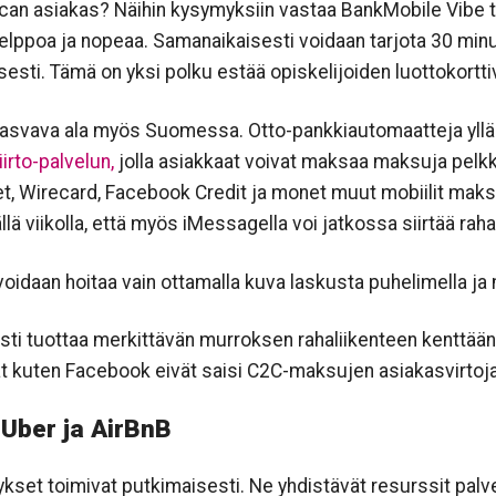
can asiakas? Näihin kysymyksiin vastaa BankMobile Vibe t
 Helppoa ja nopeaa. Samanaikaisesti voidaan tarjota 30 min
lisesti. Tämä on yksi polku estää opiskelijoiden luottokort
asvava ala myös Suomessa. Otto-pankkiautomaatteja ylläp
iirto-palvelun,
jolla asiakkaat voivat maksaa maksuja pelk
let, Wirecard, Facebook Credit ja monet muut mobiilit mak
ällä viikolla, että myös iMessagella voi jatkossa siirtää ra
daan hoitaa vain ottamalla kuva laskusta puhelimella ja ma
 tuottaa merkittävän murroksen rahaliikenteen kenttään. 
jat kuten Facebook eivät saisi C2C-maksujen asiakasvirtoj
 Uber ja AirBnB
ykset toimivat putkimaisesti. Ne yhdistävät resurssit palve