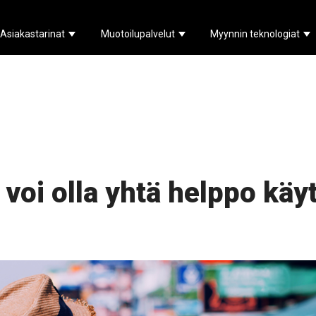
Asiakastarinat
Muotoilupalvelut
Myynnin teknologiat
Show submenu for Asiakastarinat
Show submenu for Muoto
Sh
voi olla yhtä helppo käy