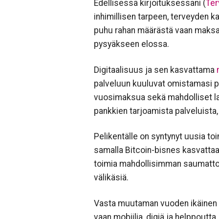
Edellisessä kirjoituksessani (
Ter
inhimillisen tarpeen, terveyden k
puhu rahan määrästä vaan maksam
pysyäkseen elossa.
Digitaalisuus ja sen kasvattama
palveluun kuuluvat omistamasi pank
vuosimaksua sekä mahdolliset lai
pankkien tarjoamista palveluista
Pelikentälle on syntynyt uusia toi
samalla Bitcoin-bisnes kasvattaa
toimia mahdollisimman saumattom
välikäsiä.
Vasta muutaman vuoden ikäinen Am
vaan mobiilia, digiä ja helppoutt