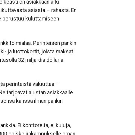
 oikeasti on asiakkaan arki
ikuttavasta asiasta – rahasta. En
e perustuu kuluttamiseen
nkkitoimialaa. Perinteisen pankin
i- ja luottokortit, joista maksat
solla 32 miljardia dollaria
itä perinteistä valuuttaa –
e tarjoavat alustan asiakkaalle
isönsä kanssa ilman pankin
kia. Ei konttoreita, ei kuluja,
800 opiskelijakampukselle oman