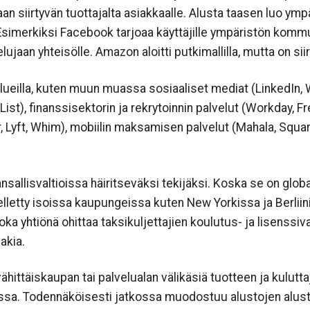
llaan siirtyvän tuottajalta asiakkaalle. Alusta taasen luo ym
. Esimerkiksi Facebook tarjoaa käyttäjille ympäristön kom
lujaan yhteisölle. Amazon aloitti putkimallilla, mutta on sii
 alueilla, kuten muun muassa sosiaaliset mediat (LinkedIn
ist), finanssisektorin ja rekrytoinnin palvelut (Workday, Fr
, Lyft, Whim), mobiilin maksamisen palvelut (Mahala, Squar
allisvaltioissa häiritseväksi tekijäksi. Koska se on globaa
elletty isoissa kaupungeissa kuten New Yorkissa ja Berliini
n, joka yhtiönä ohittaa taksikuljettajien koulutus- ja lisenss
akia.
vähittäiskaupan tai palvelualan välikäsiä tuotteen ja kulutta
ssa. Todennäköisesti jatkossa muodostuu alustojen alustoja