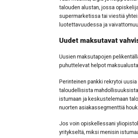
talouden alustan, jossa opiskelija
supermarketissa tai viestiä yhtei
luotettavuudessa ja vaivattomuu
Uudet maksutavat vahvi
Uusien maksutapojen pelikentällä
puhuttelevat helpot maksualustapa
Perinteinen pankki rekrytoi uusi
taloudellisista mahdollisuuksista
istumaan ja keskustelemaan talou
nuorten asiakassegmenttiä houkut
Jos voin opiskellessani yliopistol
yritykseltä, miksi menisin istum