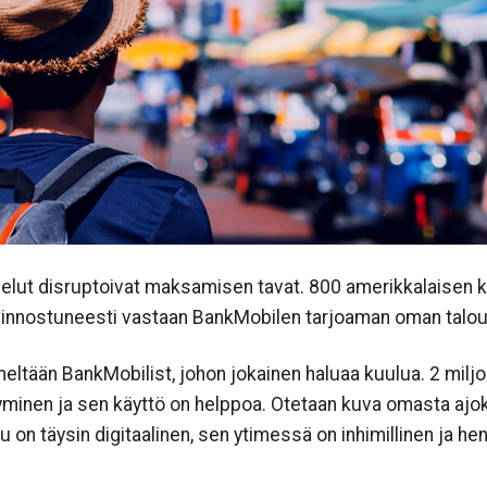
lvelut disruptoivat maksamisen tavat. 800 amerikkalais
t innostuneesti vastaan BankMobilen tarjoaman oman talou
eltään BankMobilist, johon jokainen haluaa kuulua. 2 miljo
tyminen ja sen käyttö on helppoa. Otetaan kuva omasta ajok
 on täysin digitaalinen, sen ytimessä on inhimillinen ja he