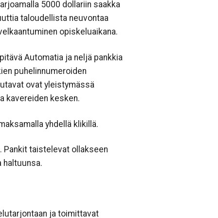
arjoamalla 5000 dollariin saakka
uuttia taloudellista neuvontaa
tivelkaantuminen opiskeluaikana.
itävä Automatia ja neljä pankkia
kien puhelinnumeroiden
sutavat ovat yleistymässä
haa kavereiden kesken.
ksamalla yhdellä klikillä.
Pankit taistelevat ollakseen
a haltuunsa.
lutarjontaan ja toimittavat