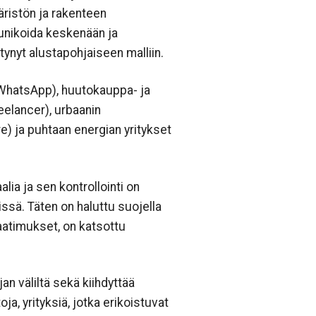
päristön ja rakenteen
munikoida keskenään ja
rtynyt alustapohjaiseen malliin.
, WhatsApp), huutokauppa- ja
eelancer), urbaanin
e) ja puhtaan energian yritykset
lia ja sen kontrollointi on
ssä. Täten on haluttu suojella
ivaatimukset, on katsottu
jan väliltä sekä kiihdyttää
, yrityksiä, jotka erikoistuvat