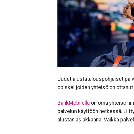
Uudet alustatalouspohjaiset pa
opiskelijoiden yhteisö on ottanu
BankMobilella
on oma yhteisö nim
palvelun käyttöön hetkessä. Liit
alustan asiakkaana. Vaikka palvelu