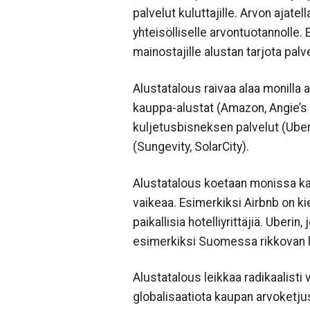
palvelut kuluttajille. Arvon ajate
yhteisölliselle arvontuotannolle
mainostajille alustan tarjota palve
Alustatalous raivaa alaa monilla
kauppa-alustat (Amazon, Angie’s L
kuljetusbisneksen palvelut (Uber
(Sungevity, SolarCity).
Alustatalous koetaan monissa kans
vaikeaa. Esimerkiksi Airbnb on ki
paikallisia hotelliyrittäjiä. Uberi
esimerkiksi Suomessa rikkovan l
Alustatalous leikkaa radikaalisti 
globalisaatiota kaupan arvoketju