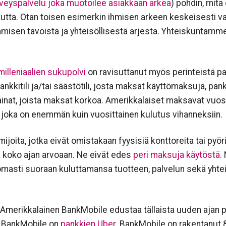
veyspalvelu joka muotoilee asiakkaan arkea
) pohdin, mitä
autta. Otan toisen esimerkin ihmisen arkeen keskeisesti va
isen tavoista ja yhteisöllisestä arjesta. Yhteiskuntamm
milleniaalien sukupolvi
on ravisuttanut myös perinteistä pa
kitili ja/tai säästötili, josta maksat käyttömaksuja, pankk
nat, joista maksat korkoa. Amerikkalaiset maksavat vuosita
, joka on enemmän kuin vuosittainen kulutus vihanneksiin.
mijoita, jotka eivät omistakaan fyysisiä konttoreita tai pyör
 koko ajan arvoaan. Ne eivät edes
peri maksuja käytöstä.
N
asti suoraan kuluttamansa tuotteen, palvelun sekä yhte
erikkalainen BankMobile edustaa tällaista uuden ajan pank
a. BankMobile on
pankkien Uber.
BankMobile on rakentanut 