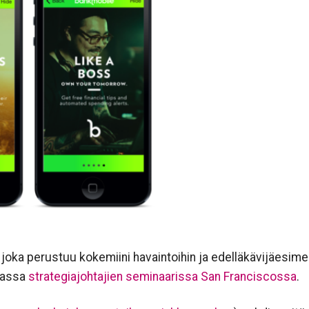
, joka perustuu kokemiini havaintoihin ja edelläkävijäesimer
massa
strategiajohtajien seminaarissa San Franciscossa
.