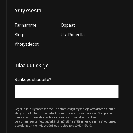
Yrityksestä
Tarinamme
Oppaat
Blogi
Ura Rogerilla
Yhteystiedot
Tilaa uutiskirje
Sähköpostiosoite
*
Roger Studio Oy tarvitsee meille antamiasi yhteystietoja ottaakseen sinuun
yhteyttä tuotteitamme ja palveluitamme koskevissa asioissa. Voit perua
nämä viestintäasetukset koska tahansa. Lisätietoa tilauksen
peruuttamisesta, tietosuojakäytännöistä ja siitä, miten olemme sitoutuneet
suojelemaan yksityisyyttäsi, saat tietosuojakäytännöstä.