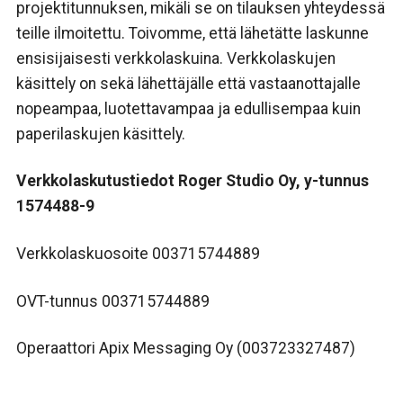
projektitunnuksen, mikäli se on tilauksen yhteydessä
teille ilmoitettu. Toivomme, että lähetätte laskunne
ensisijaisesti verkkolaskuina. Verkkolaskujen
käsittely on sekä lähettäjälle että vastaanottajalle
nopeampaa, luotettavampaa ja edullisempaa kuin
paperilaskujen käsittely.
Verkkolaskutustiedot Roger Studio Oy, y-tunnus
1574488-9
Verkkolaskuosoite
003715744889
OVT-tunnus 003715744889
Operaattori
Apix Messaging Oy
(003723327487)