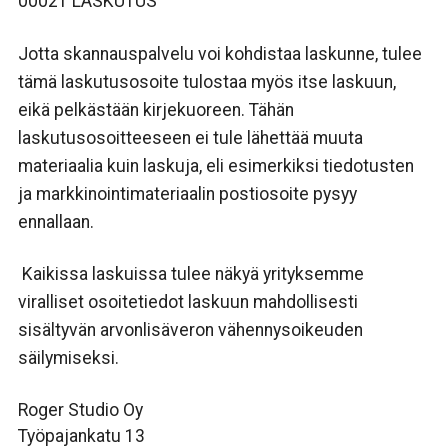
00021 LASKUTUS
Jotta skannauspalvelu voi kohdistaa laskunne, tulee
tämä laskutusosoite tulostaa myös itse laskuun,
eikä pelkästään kirjekuoreen. Tähän
laskutusosoitteeseen ei tule lähettää muuta
materiaalia kuin laskuja, eli esimerkiksi tiedotusten
ja markkinointimateriaalin postiosoite pysyy
ennallaan.
Kaikissa laskuissa tulee näkyä yrityksemme
viralliset osoitetiedot laskuun mahdollisesti
sisältyvän arvonlisäveron vähennysoikeuden
säilymiseksi.
Roger Studio Oy
Työpajankatu 13