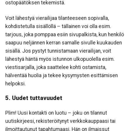
ostopäätöksen tekemistä.
Voit lähestyä vierailijaa tilanteeseen sopivalla,
kohdistetulla sisällöllä – tällainen voi olla esim.
tarjous, joka pomppaa esiin sivupalkista, kun henkilö
saapuu neljännen kerran samalle sivulle kuukauden
sisällä. Jos pystyt tunnistamaan vierailijan, voit
lähestyä häntä myös istunnon ulkopuolella esim.
viestisarjalla, joka saattelee kohti ostamista,
hälventää huolia ja tekee kysymysten esittämisen
helpoksi.
5. Uudet tuttavuudet
Plim! Uusi kontakti on luotu – joku on tilannut
uutiskirjeesi, rekisteröitynyt verkkokauppaasi tai
ilmoittautunut tapahtumaasi. Hän on ilmaissut