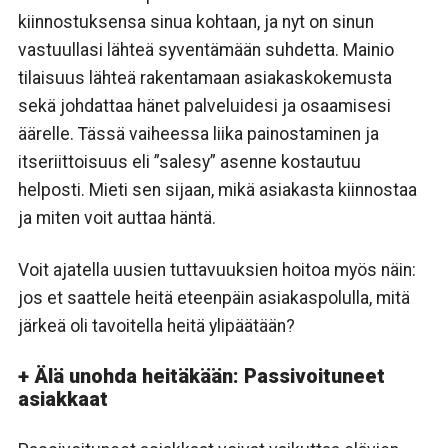
kiinnostuksensa sinua kohtaan, ja nyt on sinun
vastuullasi lähteä syventämään suhdetta. Mainio
tilaisuus lähteä rakentamaan asiakaskokemusta
sekä johdattaa hänet palveluidesi ja osaamisesi
äärelle. Tässä vaiheessa liika painostaminen ja
itseriittoisuus eli ”salesy” asenne kostautuu
helposti. Mieti sen sijaan, mikä asiakasta kiinnostaa
ja miten voit auttaa häntä.
Voit ajatella uusien tuttavuuksien hoitoa myös näin:
jos et saattele heitä eteenpäin asiakaspolulla, mitä
järkeä oli tavoitella heitä ylipäätään?
+ Älä unohda heitäkään: Passivoituneet
asiakkaat