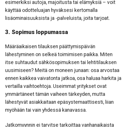
esimerkiksi autoja, majoitusta tai elämyksiä – voit
käyttää odotteluajan hyväksesi kertomalla
lisäominaisuuksista ja -palveluista, joita tarjoat.
3. Sopimus loppumassa
Määräaikaisen tilauksen päättymispäivän
lähestyminen on selkeä toimimisen paikka. Miten
itse suhtaudut sähkösopimuksen tai lehtitilauksen
uusimiseen? Meitä on moneen junaan: osa arvostaa
ennen kaikkea vaivatonta jatkoa, osa haluaa harkita ja
vertailla vaihtoehtoja. Useimmat yritykset ovat
ymmärtäneet tämän vaiheen tärkeyden, mutta
lähestyvät asiakkaitaan epäsystemaattisesti, liian
myöhään tai vain yhdessä kanavassa.
Jatkomyynnin ei tarvitse tarkoittaa vanhanaikaista