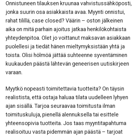
Onnistuneen tilauksen kruunaa vahvistussähköposti,
jonka suurin osa asiakkaista avaa. Myynti onnistui,
rahat tilillä, case closed? Väärin – oston jälkeinen
aika on mitä parhain ajoitus jatkaa henkilökohtaista
yhteydenpitoa. Olet jo voittanut maksavan asiakkaan
puolellesi ja tiedät hänen mieltymyksistään yhtä ja
toista. Olisi hölmöä jättää suhteenne syventäminen
kuukauden päästä lähtevän geneerisen uutiskirjeen
varaan.
Myytkö nopeasti toimitettavia tuotteita? On täysin
realistista, että ostaja haluaa tilata uudelleen lyhyen
ajan sisällä. Tarjoa seuraavaa toimitusta ilman
toimituskuluja, pienellä alennuksella tai esittele
yhteensopivia tuotteita. Jos taas myyntitapahtuma
realisoituu vasta pidemmän ajan päästä – tarjoat