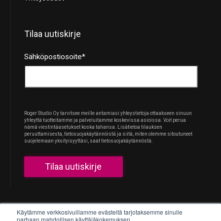
Tilaa uutiskirje
Sähköpostiosoite
*
Roger Studio Oy tarvitsee meille antamiasi yhteystietoja ottaakseen sinuun
yhteyttä tuotteitamme ja palveluitamme koskevissa asioissa. Voit perua
nämä viestintäasetukset koska tahansa. Lisätietoa tilauksen
peruuttamisesta, tietosuojakäytännöistä ja siitä, miten olemme sitoutuneet
suojelemaan yksityisyyttäsi, saat tietosuojakäytännöstä.
Käytämme verkkosivuillamme evästeitä tarjotaksemme sinulle
parhaan mahdollisen käyttäjäkokemuksen.