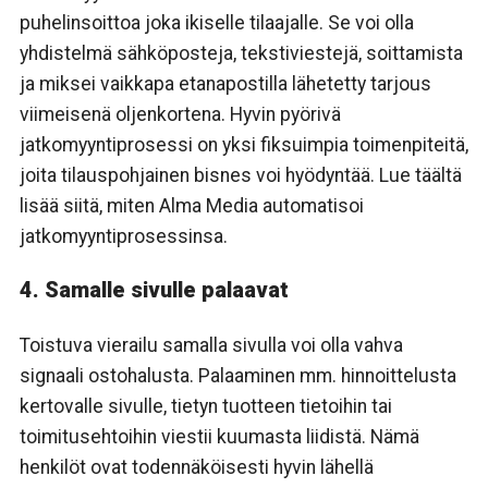
puhelinsoittoa joka ikiselle tilaajalle. Se voi olla
yhdistelmä sähköposteja, tekstiviestejä, soittamista
ja miksei vaikkapa etanapostilla lähetetty tarjous
viimeisenä oljenkortena. Hyvin pyörivä
jatkomyyntiprosessi on yksi fiksuimpia toimenpiteitä,
joita tilauspohjainen bisnes voi hyödyntää. Lue täältä
lisää siitä, miten Alma Media automatisoi
jatkomyyntiprosessinsa.
4. Samalle sivulle palaavat
Toistuva vierailu samalla sivulla voi olla vahva
signaali ostohalusta. Palaaminen mm. hinnoittelusta
kertovalle sivulle, tietyn tuotteen tietoihin tai
toimitusehtoihin viestii kuumasta liidistä. Nämä
henkilöt ovat todennäköisesti hyvin lähellä