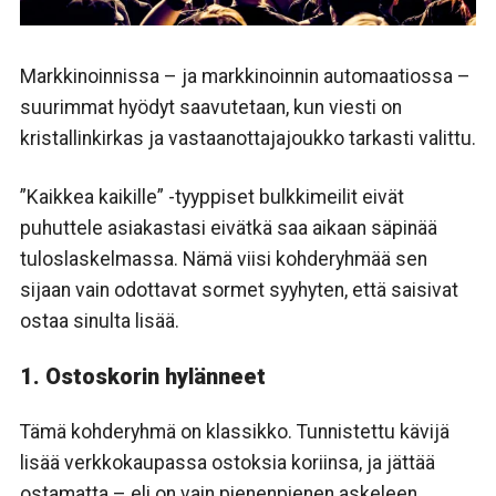
Markkinoinnissa – ja markkinoinnin automaatiossa –
suurimmat hyödyt saavutetaan, kun viesti on
kristallinkirkas ja vastaanottajajoukko tarkasti valittu.
”Kaikkea kaikille” -tyyppiset bulkkimeilit eivät
puhuttele asiakastasi eivätkä saa aikaan säpinää
tuloslaskelmassa. Nämä viisi kohderyhmää sen
sijaan vain odottavat sormet syyhyten, että saisivat
ostaa sinulta lisää.
1. Ostoskorin hylänneet
Tämä kohderyhmä on klassikko. Tunnistettu kävijä
lisää verkkokaupassa ostoksia koriinsa, ja jättää
ostamatta – eli on vain pienenpienen askeleen