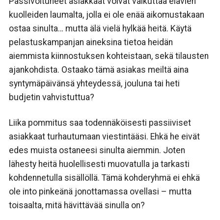
Passivoituneet asiakkaat voivat vaikuttaa elävien
kuolleiden laumalta, jolla ei ole enää aikomustakaan
ostaa sinulta… mutta älä vielä hylkää heitä. Käytä
pelastuskampanjan aineksina tietoa heidän
aiemmista kiinnostuksen kohteistaan, sekä tilausten
ajankohdista. Ostaako tämä asiakas meiltä aina
syntymäpäivänsä yhteydessä, jouluna tai heti
budjetin vahvistuttua?
Liika pommitus saa todennäköisesti passiiviset
asiakkaat turhautumaan viestintääsi. Ehkä he eivät
edes muista ostaneesi sinulta aiemmin. Joten
lähesty heitä huolellisesti muovatulla ja tarkasti
kohdennetulla sisällöllä. Tämä kohderyhmä ei ehkä
ole into pinkeänä jonottamassa ovellasi – mutta
toisaalta, mitä hävittävää sinulla on?