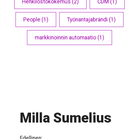
Henkilöstökokemus (2)
CDM (1)
People (1)
Työnantajabrändi (1)
markkinoinnin automaatio (1)
Milla Sumelius
Edellinen: