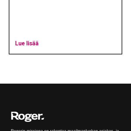
Lue lisää
Rogerin missiona on rakentaa maailmanluokan asiakas- ja